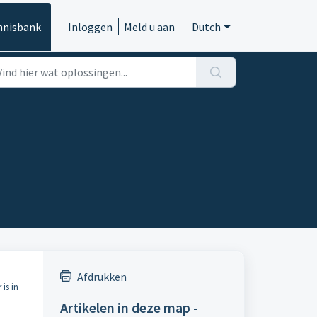
nnisbank
Inloggen
Meld u aan
Dutch
Afdrukken
is in
Artikelen in deze map -