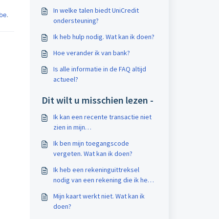
In welke talen biedt UniCredit
.be
.
ondersteuning?
Ik heb hulp nodig. Wat kan ik doen?
Hoe verander ik van bank?
Is alle informatie in de FAQ altijd
actueel?
Dit wilt u misschien lezen -
Ik kan een recente transactie niet
zien in mijn
transactiegeschiedenis. Wat doe
Ik ben mijn toegangscode
ik?
vergeten. Wat kan ik doen?
Ik heb een rekeninguittreksel
nodig van een rekening die ik heb
afgesloten.
Mijn kaart werkt niet. Wat kan ik
doen?