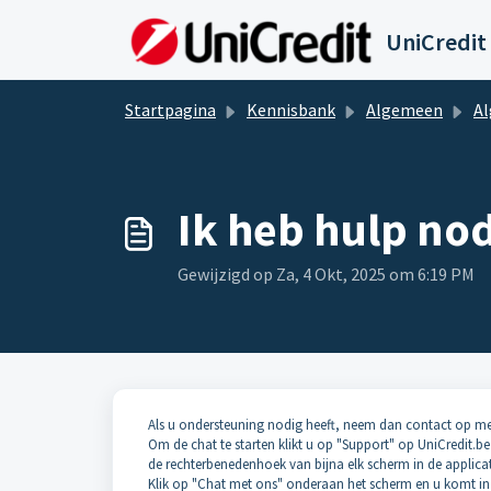
Doorgaan naar hoofdinhoud
UniCredit
Startpagina
Kennisbank
Algemeen
A
Ik heb hulp nod
Gewijzigd op Za, 4 Okt, 2025 om 6:19 PM
Als u ondersteuning nodig heeft, neem dan contact op me
Om de chat te starten klikt u op "Support" op UniCredit.be 
de rechterbenedenhoek van bijna elk scherm in de applicat
Klik op "Chat met ons" onderaan het scherm en u komt in