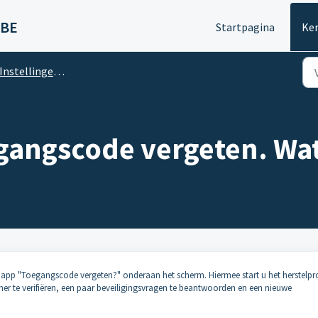
 BE
Startpagina
Ke
Instellingen - Persoonlijke Rekening
egangscode vergeten. Wat
 app "Toegangscode vergeten?" onderaan het scherm. Hiermee start u het herstelpr
 te verifiëren, een paar beveiligingsvragen te beantwoorden en een nieuwe