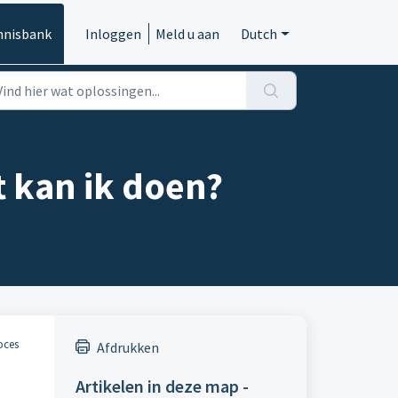
nnisbank
Inloggen
Meld u aan
Dutch
 kan ik doen?
oces
Afdrukken
Artikelen in deze map -