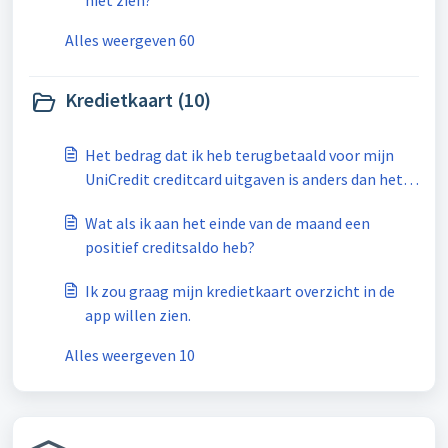
niet zien?
Alles weergeven 60
Kredietkaart (10)
Het bedrag dat ik heb terugbetaald voor mijn
UniCredit creditcard uitgaven is anders dan het
bedrag dat is vermeld op het kredietkaart
Wat als ik aan het einde van de maand een
overzicht. Hoe komt dat?
positief creditsaldo heb?
Ik zou graag mijn kredietkaart overzicht in de
app willen zien.
Alles weergeven 10