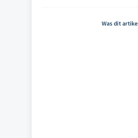
Was dit artike