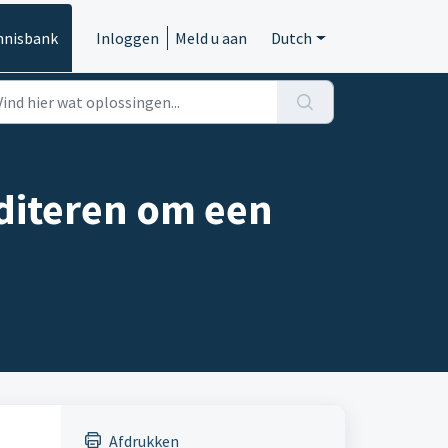
nnisbank
Inloggen
Meld u aan
Dutch
editeren om een
Afdrukken