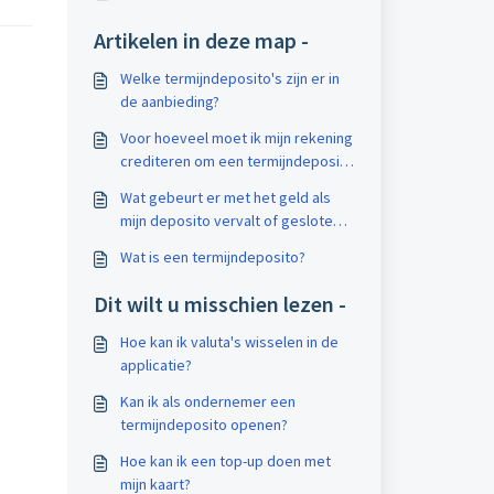
Artikelen in deze map -
Welke termijndeposito's zijn er in
de aanbieding?
Voor hoeveel moet ik mijn rekening
crediteren om een termijndeposito
te kunnen openen?
Wat gebeurt er met het geld als
mijn deposito vervalt of gesloten
wordt?
Wat is een termijndeposito?
Dit wilt u misschien lezen -
Hoe kan ik valuta's wisselen in de
applicatie?
Kan ik als ondernemer een
termijndeposito openen?
Hoe kan ik een top-up doen met
mijn kaart?