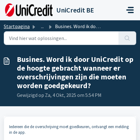
Doorgaan naar hoofdinhoud
UniCredit BE
Startpagina
...
Busines. Word ik door UniCredit op de hoogte gebracht wan...
Busines. Word ik door UniCredit op
de hoogte gebracht wanneer er
overschrijvingen zijn die moeten
worden goedgekeurd?
Gewijzigd op Za, 4 Okt, 2025 om 5:54 PM
Iedereen die de overschrijving moet goedkeuren, ontvangt een melding
in de app.