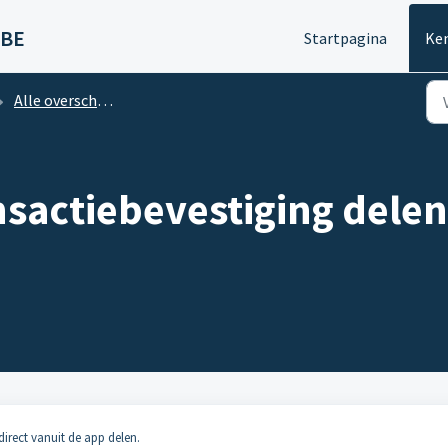
 BE
Startpagina
Ke
Alle overschrijvingen
nsactiebevestiging dele
irect vanuit de app delen.