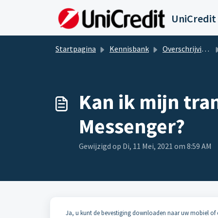
Doorgaan naar hoofdinhoud
UniCredit
Startpagina
Kennisbank
Overschrijvingen
Kan ik mijn tra
Messenger?
Gewijzigd op Di, 11 Mei, 2021 om 8:59 AM
Ja, u kunt de bevestiging downloaden naar uw mobiel of d