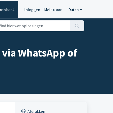
nnisbank
Inloggen
Meld u aan
Dutch
n via WhatsApp of
Afdrukken