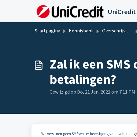
Doorgaan naar hoofdinhoud
UniCredit
Startpagina
Kennisbank
Overschrijvingen
Zal ik een SMS 
betalingen?
Gewijzigd op Do, 21 Jan, 2021 om 7:11 PM
We versturen geen SMSsen ter bevestiging van uw betaling