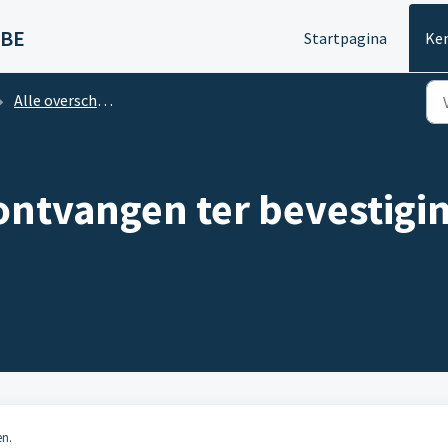
 BE
Startpagina
Ke
Alle overschrijvingen
ontvangen ter bevestigi
en.