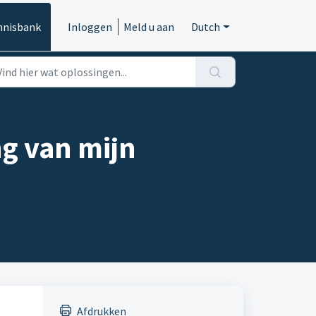
nnisbank
Inloggen
Meld u aan
Dutch
ng van mijn
Afdrukken