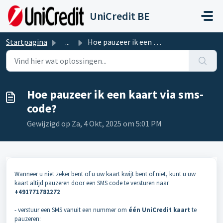
Doorgaan naar hoofdinhoud
UniCredit BE
Startpagina
...
Hoe pauzeer ik een kaart via sms-code?
Hoe pauzeer ik een kaart via sms-
code?
Gewijzigd op Za, 4 Okt, 2025 om 5:01 PM
Wanneer u niet zeker bent of u uw kaart kwijt bent of niet, kunt u uw
kaart altijd pauzeren door een SMS code te versturen naar
+491771782272
- verstuur een SMS vanuit een nummer om
één UniCredit kaart
te
pauzeren: