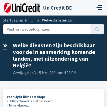
Doorgaan naar hoofdinhoud
UniCredit BE
Startpagina
...
Welke diensten zijn beschikbaar voor de in aanmerking kom...
Welke diensten zijn beschikbaar
voor de in aanmerking komende
landen, met uitzondering van
België?
Gewijzigd op Vr, 5 Mrt, 2021 om 4:08 PM
Voor Light lidmaatschap:
- EUR-zichtrekening met debetkaart
- Termijndeposito