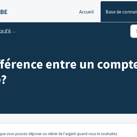
 BE
Accueil
Base de connai
'épargne
ifférence entre un compt
e?
 que vous pouvez déposer ou retirer de l'argent quand vous le souhaitez.