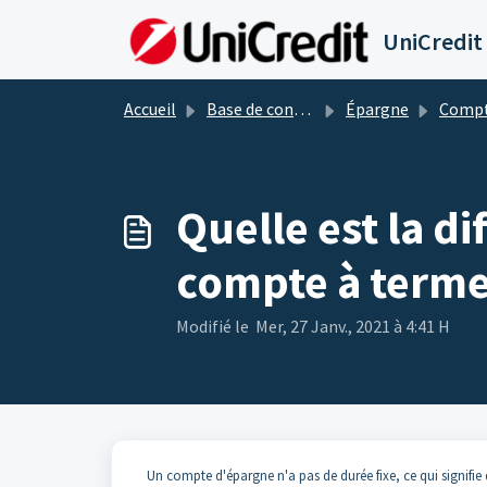
Passer au contenu principal
UniCredit
Accueil
Base de connaissances
Épargne
Compte d
Quelle est la d
compte à term
Modifié le Mer, 27 Janv., 2021 à 4:41 H
Un compte d'épargne n'a pas de durée fixe, ce qui signifie