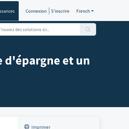
ssances
Connexion
S'inscrire
French
e d'épargne et un
Imprimer