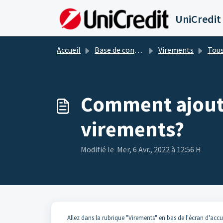
Passer au contenu principal
UniCredit
Accueil
Base de connaissances
Virements
Tous l
Comment ajoute
virements?
Modifié le Mer, 6 Avr., 2022 à 12:56 H
Allez dans la rubrique "Virements" en bas de l'écran d'accu