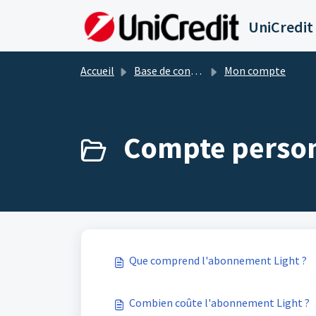
Passer au contenu principal
UniCredit
Accueil
Base de connaissances
Mon compte
Compte person
Que comprend l'abonnement Light ?
Combien coûte l'abonnement Light ?