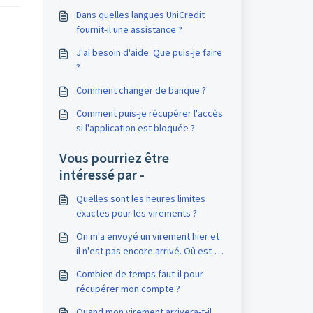
Dans quelles langues UniCredit
fournit-il une assistance ?
J'ai besoin d'aide. Que puis-je faire
?
Comment changer de banque ?
Comment puis-je récupérer l'accès
si l'application est bloquée ?
Vous pourriez être
intéressé par -
Quelles sont les heures limites
exactes pour les virements ?
On m'a envoyé un virement hier et
il n'est pas encore arrivé. Où est-il
?
Combien de temps faut-il pour
récupérer mon compte ?
Quand mon virement arrivera-t-il