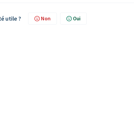
té utile ?
Non
Oui