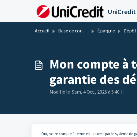
Passer au contenu principal
UniCredit
Accueil
Base de connaissances
Épargne
Dépôt
Mon compte à te
garantie des dé
Modifié le Sam, 4 Oct., 2025 à 5:40 H
Oui, votre compte à terme est couvert par le système de g