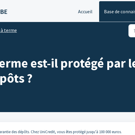
 BE
Accueil
Base de connai
 à terme
rme est-il protégé par 
pôts ?
arantie des dépôts. Chez UniCredit, vous êtes protégé jusqu'à 100 000 euros.