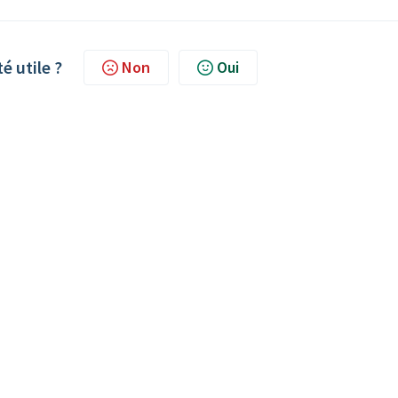
té utile ?
Non
Oui