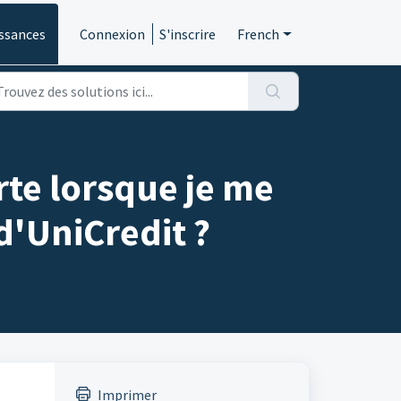
ssances
Connexion
S'inscrire
French
rte lorsque je me
d'UniCredit ?
Imprimer