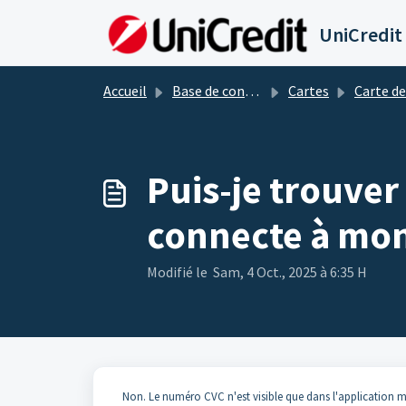
Passer au contenu principal
UniCredit
Accueil
Base de connaissances
Cartes
Carte de
Puis-je trouver
connecte à mon 
Modifié le Sam, 4 Oct., 2025 à 6:35 H
Non. Le numéro CVC n'est visible que dans l'application m